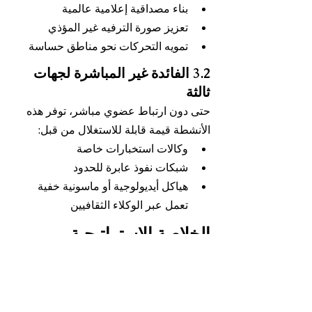
بناء مصداقية إعلامية عالمية
تعزيز صورة الترفيه غير المؤذي
تمويه التحركات نحو مناطق حساسة
3.2 الفائدة غير المباشرة لجهات 
ثالثة
حتى دون ارتباط عضوي مباشر، توفر هذه 
الأنشطة قيمة قابلة للاستغلال من قبل:
وكالات استخبارات خاصة
شبكات نفوذ عابرة للحدود
هياكل أيديولوجية أو ماسونية خفية 
تعمل عبر الوكلاء الثقافيين
الخلاصة الاستراتيجية 
المعززة
لم يعد من الممكن التعامل مع هؤلاء 
المؤثرين كأفراد معزولين، بل كـ 
منصات 