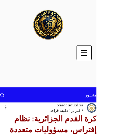
منشور
omsac actualités
7 فبراير
4 دقيقة قراءة
كرة القدم الجزائرية: نظام
إفتراس، مسؤوليات متعددة