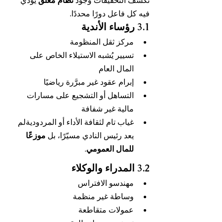
تكشف التحقيقات وجود 
نظام مغلق
 يؤدي 
فيه كل فاعل دورًا محددًا.
3.1 رؤساء الأندية
مركز ثقل المنظومة
تسيير يُشبه الاستيلاء الخاص على 
المال العام
إبرام عقود غير مبرَّرة رياضيًا
التساهل أو التشجيع على مسارات 
مالية غير شفافة
غياب تام لثقافة الأداء أو المردوديةلم 
يعد رئيس النادي مسيّرًا، بل 
موزعًا 
للمال العمومي
.
3.2 المدراء والوكلاء
مهندسو الافتراس
وساطة غير منظمة
عمولات متقاطعة