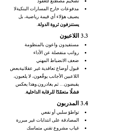
تضخيم مصطنع للعقود
مدفوعات خارج المسارات البنكيةلا 
يضيف هؤلاء أي قيمة رياضية، بل 
يستنزفون ثروة الدولة
.
3.3 اللاعبون
مستفيدون واعون بالمنظومة
رواتب منفصلة عن الأداء
ضعف الانضباط المهني
قبول أوضاع تعاقدية غير عقلانيةبعض 
اللاعبين الأجانب يوقّعون، لا يلعبون، 
يقبضون… ثم يغادرون.وهذا يعكس 
فشلًا متعمّدًا للرقابة الداخلية
.
3.4 المدربون
تواطؤ سلبي أو نفعي
المصادقة على انتدابات غير مبررة
غياب مشروع تقني متماسك