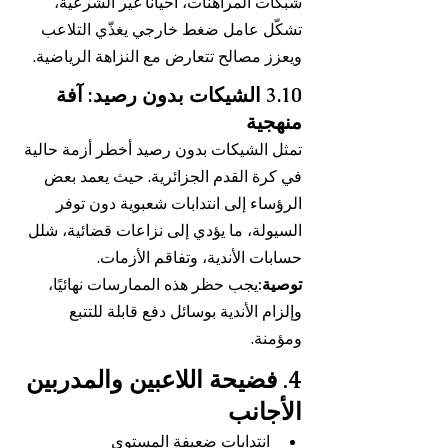
شبكات المراهنات، أحيانًا غير الشرعية، 
تشكّل عامل ضغط خارجي يغذّي التلاعب 
ويعزز مصالح تتعارض مع النزاهة الرياضية.
3.10 الشيكات بدون رصيد: آفة 
منهجية
تمثل الشيكات بدون رصيد أخطر أزمة حالية 
في كرة القدم الجزائرية. حيث يعمد بعض 
الرؤساء إلى انتدابات شعبوية دون توفر 
السيولة، ما يؤدي إلى نزاعات قضائية، شلل 
حسابات الأندية، وتفاقم الأزمات.
توصية:
يجب حظر هذه الممارسات نهائيًا، 
وإلزام الأندية بوسائل دفع قابلة للتتبع 
ومؤمنة.
4. فضيحة اللاعبين والمدربين 
الأجانب
انتدابات ضعيفة المستوى