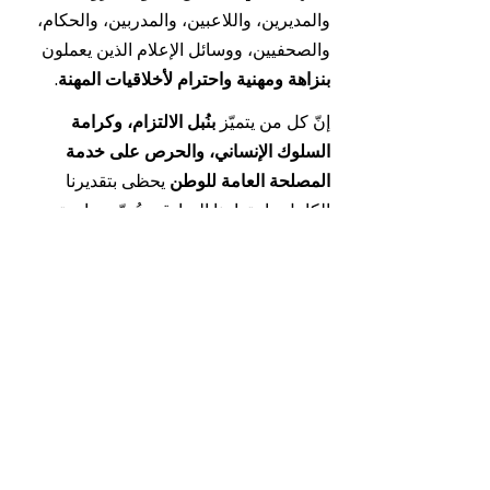
والمديرين، واللاعبين، والمدربين، والحكام، 
والصحفيين، ووسائل الإعلام الذين يعملون 
بنزاهة ومهنية واحترام لأخلاقيات المهنة
.
إنّ كل من يتميّز 
بنُبل الالتزام، وكرامة 
السلوك الإنساني، والحرص على خدمة 
المصلحة العامة للوطن
 يحظى بتقديرنا 
الكامل واحترامنا الصادق. وتُعدّ مساهمتهم 
الإيجابية عنصرًا أساسيًا في 
بناء كرة قدم 
جزائرية ذات مصداقية، شفافة، وحاملة لقيم 
رياضية واجتماعية نبيلة
.
كارينا لوفافر
خلية Anticor-Sport