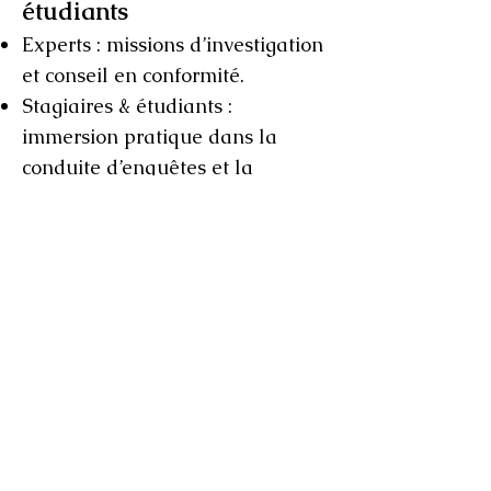
étudiants
Experts : missions d’investigation
et conseil en conformité.
Stagiaires & étudiants :
immersion pratique dans la
conduite d’enquêtes et la
promotion de l’intégrité.
Candidatures : envoyez lettre de
motivation + CV à
integrite@omsac.org
Retour