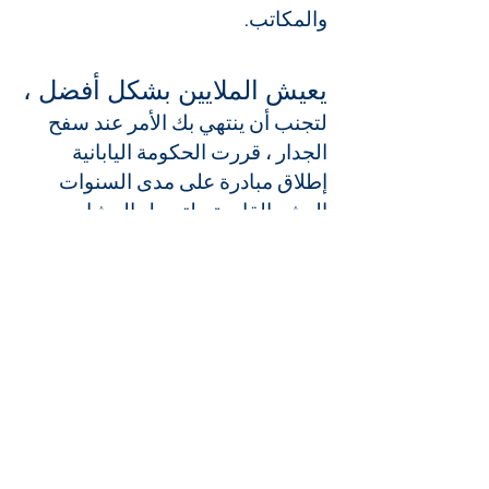
والمكاتب.
يعيش الملايين بشكل أفضل ،
لتجنب أن ينتهي بك الأمر عند سفح
الجدار ، قررت الحكومة اليابانية
إطلاق مبادرة على مدى السنوات
العشر القادمة ، لتمويل المشاريع
التي تهدف إلى "زيادة" الجسم
البشري. تم تحديد 25 مجال خبرة ،
والتي ستستفيد من مغلف بقيمة 100
مليار ين ، أو ما يقرب من 921 مليون
دولار.
الباحثون مدعوون لتقديم مشاريعهم
لاستغلال التقنيات في سياق تحسين
القدرات الجسدية. حتى الشيخوخة ،