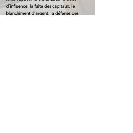
d’influence, la fuite des capitaux, le
blanchiment d’argent, la défense des
droits de l’homme, la traite des êtres
humains, l’immigration clandestine et la
protection de la liberté d’expression à
l’échelle mondiale.
L’OMSAC mène ses propres enquêtes et
investigations. Lorsqu’elle reçoit des
informations ou des alertes, celles-ci sont
analysées, étudiées et expertisées par le
Département Intégrité et Investigations,
en coordination avec le Département
Juridique. Selon la gravité et la nature des
faits constatés, ces départements décident
de la transmission des dossiers aux
institutions sécuritaires ou judiciaires
compétentes du pays concerné. À partir
de ce point, la mission de l’OMSAC prend