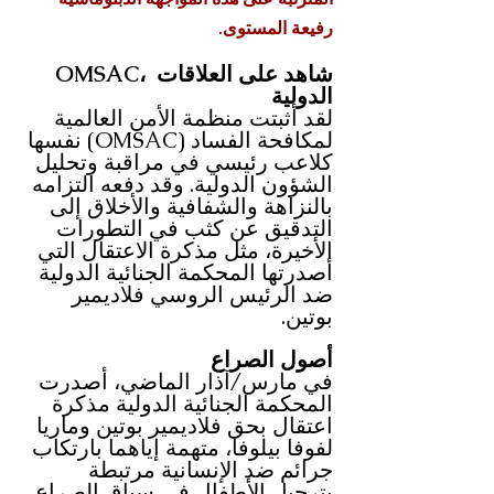
رفيعة المستوى.
OMSAC، شاهد على العلاقات 
الدولية
لقد أثبتت منظمة الأمن العالمية 
لمكافحة الفساد (OMSAC) نفسها 
كلاعب رئيسي في مراقبة وتحليل 
الشؤون الدولية. وقد دفعه التزامه 
بالنزاهة والشفافية والأخلاق إلى 
التدقيق عن كثب في التطورات 
الأخيرة، مثل مذكرة الاعتقال التي 
أصدرتها المحكمة الجنائية الدولية 
ضد الرئيس الروسي فلاديمير 
بوتين.
أصول الصراع
في مارس/آذار الماضي، أصدرت 
المحكمة الجنائية الدولية مذكرة 
اعتقال بحق فلاديمير بوتين وماريا 
لفوفا بيلوفا، متهمة إياهما بارتكاب 
جرائم ضد الإنسانية مرتبطة 
بترحيل الأطفال في سياق الصراع 