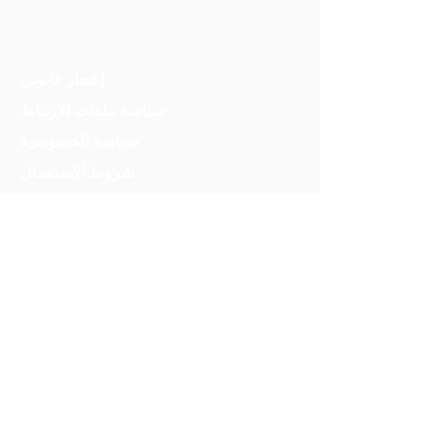
إشعار قانوني
سياسة ملفات الارتباط
سياسة الخصوصية
شروط الاستعمال
©
2021 OMSAC
contact@omsac.org
Pous nous contacter, veuillez cliquer ici