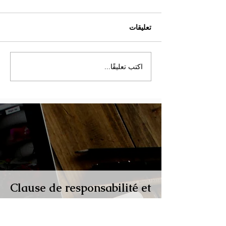
تعليقات
اكتب تعليقًا...
إنذار خطر حول نزاهة كأس
العالم 2026: الخبراء الدوليون
لمنظمة OMSAC يدقون
ناقوس الخطر أمام تحكيم
مشبوه"
Clause de responsabilité et
portée juridique
Nos rapports et enquêtes sont fondées sur