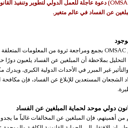
الشؤون القانونية (OMSAC) دعوة عاجلة للعمل الدولي لتطوير وتنفيذ 
لغين عن الفساد في عالم متغير.
وجود
على مر السنين، قام OMSAC بجمع ومراجعة ثروة من المعلومات المت
التحليل بملاحظة أن المبلغين عن الفساد يلعبون دورًا حا
راد الشجعان المستعدين للإبلاغ عن الفساد، فإن مكافحة ا
رة.
قانون دولي موحد لحماية المبلغين عن الفساد
من أهميتهم، فإن المبلغين عن المخالفات غالباً ما يجد
 إن الافتقار إلى الحماية القانونية الكافية والموحدة