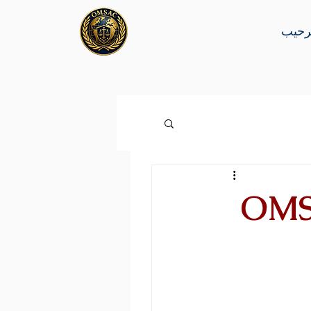
رحيب
 عن الفساد: OMSAC