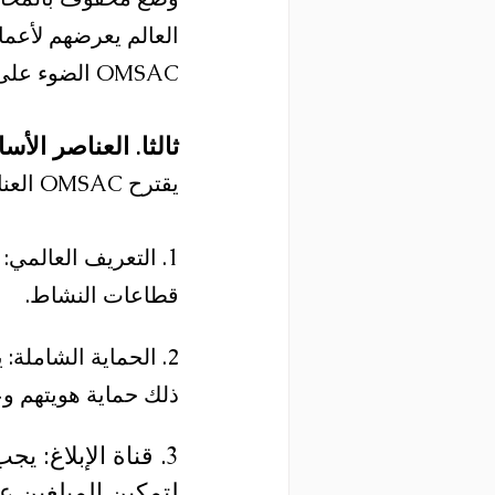
العالم يعرضهم لأعما
OMSAC الضوء على الحاجة الملحة لقانون دولي موحد لحماية هؤلاء الأفراد الشجعان.
ثالثا. العناصر الأ
يقترح OMSAC العناصر الأساسية التالية لقانون دولي لحماية المبلغين عن المخالفات:
1. التعريف العالم
قطاعات النشاط.
2. الحماية الشاملة
ذلك حماية هويتهم و
3. قناة الإبلاغ: ي
لتمكين المبلغين عن