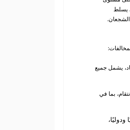
. يسلط 
اد، يشمل جميع 
تقام، بما في 
ودوليًا، 